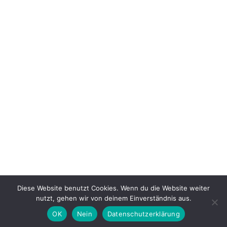
Fax: +49 2626 22501-29
DATENSCHUTZ
AGB
IMPRESSUM
MEIN KONTO
Diese Website benutzt Cookies. Wenn du die Website weiter
Powered by © AVG GmbH | RZV Koblenz-Metternich 2026
nutzt, gehen wir von deinem Einverständnis aus.
OK
Nein
Datenschutzerklärung