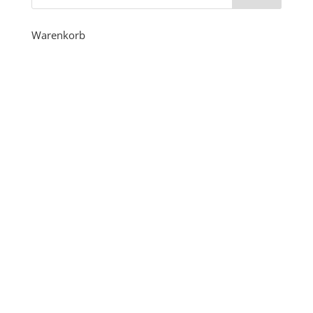
Warenkorb
KONTAKT INFO AVG
56237 Deesen
j.spies@avg-verwaltung.de